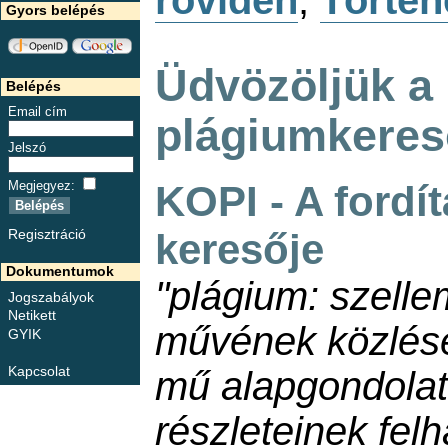
röviden
,
Történ
Gyors belépés
Üdvözöljük a
Belépés
Email cím
plágiumkeres
Jelszó
KOPI - A fordí
Megjegyez
:
keresője
Regisztráció
Dokumentumok
"plágium: szelle
Jogszabályok
Netikett
művének közlése 
GYIK
Kapcsolat
mű alapgondola
részleteinek fel