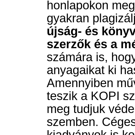
honlapokon megj
gyakran plagizálj
újság- és könyv
szerzők és a m
számára is, hog
anyagaikat ki has
Amennyiben műv
teszik a KOPI s
meg tudjuk véden
szemben. Céges
kiadványok is k