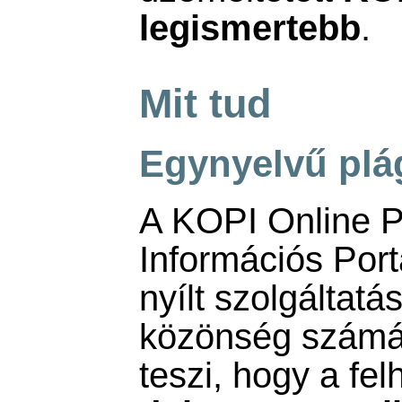
legismertebb
.
Mit tud
Egynyelvű plá
A KOPI Online P
Információs Port
nyílt szolgáltatá
közönség számár
teszi, hogy a fe