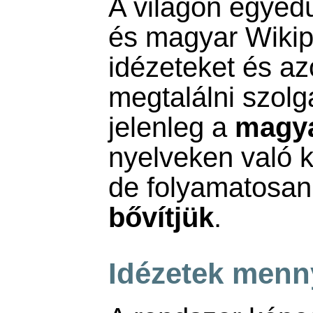
A világon egyed
és magyar Wikipé
idézeteket és az
megtalálni szolg
jelenleg a
magya
nyelveken való k
de folyamatosa
bővítjük
.
Idézetek menn