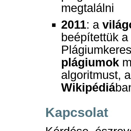
megtalálni
2011
: a
világ
beépítettük 
Plágiumkere
plágiumok
me
algoritmust, 
Wikipédiá
ba
Kapcsolat