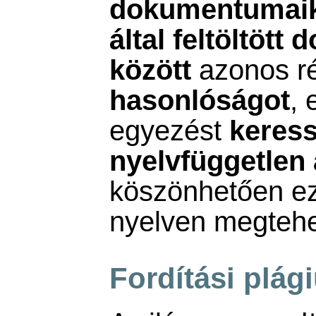
dokumentumai
által feltöltöt
között
azonos ré
hasonlóságot
, 
egyezést
keres
nyelvfüggetlen
köszönhetően ez
nyelven megtehe
Fordítási plá