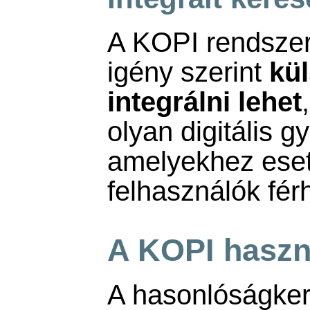
A KOPI rendszert
igény szerint
kü
integrálni lehet
olyan digitális g
amelyekhez esetl
felhasználók fér
A KOPI haszná
A hasonlóságker