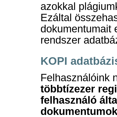
azokkal plágium
Ezáltal összehas
dokumentumait 
rendszer adatbáz
KOPI adatbázi
Felhasználóink 
többtízezer regi
felhasználó által
dokumentumo