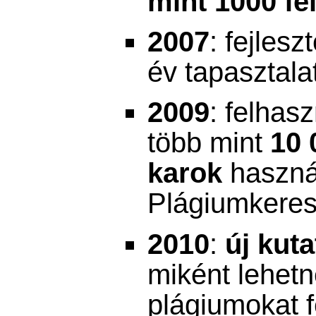
mint 1000 fe
2007
: fejles
év tapasztala
2009
: felhas
több mint
10 
karok
haszná
Plágiumkeres
2010
:
új kuta
miként lehetn
plágiumokat f