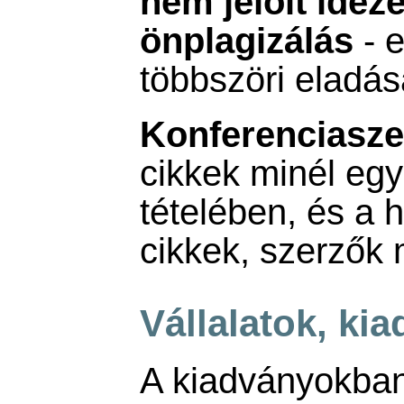
nem jelölt idéz
önplagizálás
- e
többszöri eladása
Konferenciasz
cikkek minél eg
tételében, és a 
cikkek, szerzők
Vállalatok, ki
A kiadványokba