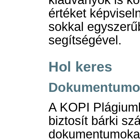
értéket képvisel
sokkal egyszerű
segítségével.
Hol keres
Dokumentumok 
A KOPI Plágiumk
biztosít bárki s
dokumentumokat 