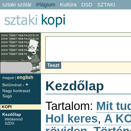
sztaki szótár
Plágium
Kultúra
DSD
SZTAKI
english
magyar |
Kezdőlap
+
Betűméret
-
Nagy kontraszt
Súgó
Tartalom:
Mit tu
KOPI
Hol keres
,
A KO
Kezdőlap
Webkereső
SZDG