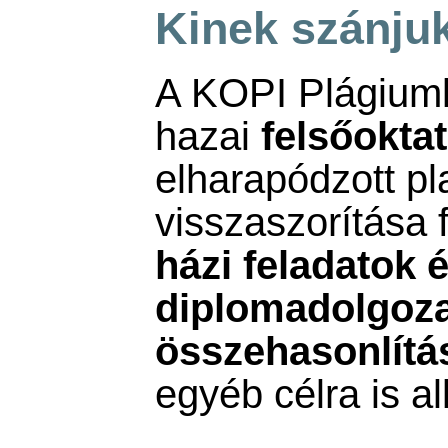
Kinek szánju
A KOPI Plágiumk
hazai
felsőokta
elharapódzott pl
visszaszorítása f
házi feladatok 
diplomadolgoza
összehasonlítá
egyéb célra is a