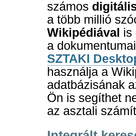
számos
digitál
a több millió szó
Wikipédiával
is
a dokumentumai
SZTAKI Deskto
használja a Wik
adatbázisának a
Ön is segíthet ne
az asztali számí
Integrált keres