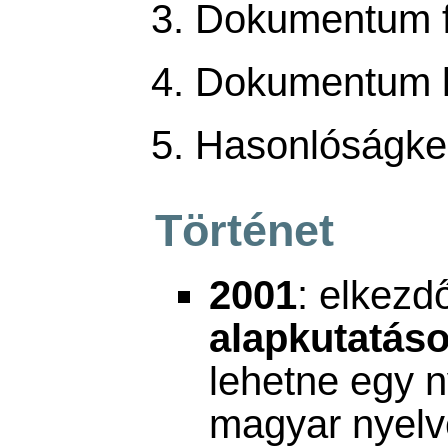
Dokumentum fe
Dokumentum k
Hasonlóságker
Történet
2001
: elkezd
alapkutatás
lehetne egy n
magyar nyelv