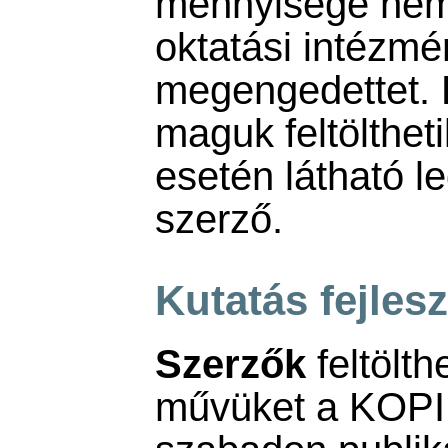
mennyisége nem
oktatási intézm
megengedettet. 
maguk feltölthet
esetén látható l
szerző.
Kutatás fejles
Szerzők
feltölth
művüket a KOPI 