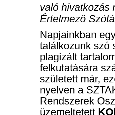
való hivatkozás 
Értelmező Szótá
Napjainkban eg
találkozunk szó 
plagizált tartal
felkutatására s
született már, e
nyelven a SZTAK
Rendszerek Oszt
üzemeltetett
KOP