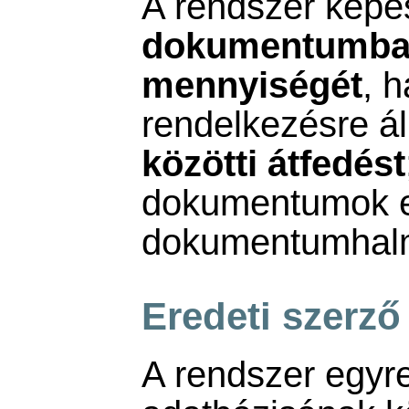
A rendszer képe
dokumentumban
mennyiségét
, h
rendelkezésre ál
közötti átfedést
dokumentumok e
dokumentumhal
Eredeti szerz
A rendszer egyr