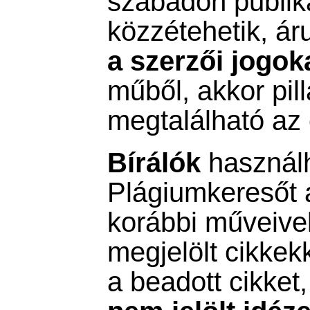
szabadon publiká
közzétehetik, ár
a szerzői jogok
műből, akkor pill
megtalálható az 
Bírálók
használh
Plágiumkeresőt 
korábbi műveivel
megjelölt cikkek
a beadott cikket,