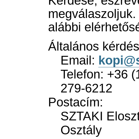
Kérdése, észrev
megválaszoljuk.
alábbi elérhetős
Általános kérdés
Email:
kopi
@
Telefon: +36 (
279-6212
Postacím:
SZTAKI Eloszt
Osztály