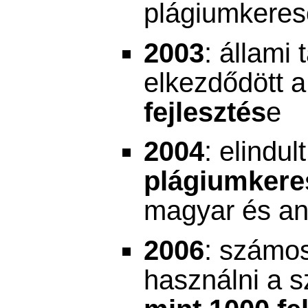
plágiumkereső
2003
: állami
elkezdődött a
fejlesztés
e
2004
: elindul
plágiumkeres
magyar és an
2006
: számo
használni a s